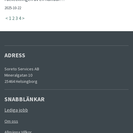
2025-10-22
<
1
2
3
4
>
ADRESS
Soreto Services AB
Mineralgatan 10
25464 Helsingborg
SNABBLÄNKAR
Lediga jobb
Om oss
Allmänna Villkor