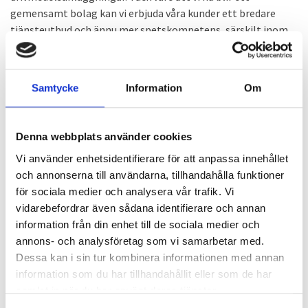
gemensamt bolag kan vi erbjuda våra kunder ett bredare
tjänsteutbud och ännu mer spetskompetens, särskilt inom
säkerhet, säger Jörgen Christensen.
Precis som Soreto har JC Säkerhet och
Samtycke
Information
Om
Fastighetsförvaltning präglats av ett starkt kundfokus, hög
kvalitet och medarbetare som är vana att ”lösa det mesta”.
Det gör sammanslagningen till en naturlig och spännande
Denna webbplats använder cookies
utveckling.
Vi använder enhetsidentifierare för att anpassa innehållet
Till hösten har Soreto fullt fokus på medarbetare, kunder
och annonserna till användarna, tillhandahålla funktioner
och samarbetspartners.
för sociala medier och analysera vår trafik. Vi
vidarebefordrar även sådana identifierare och annan
– Vi är ett riktigt starkt team med kunniga medarbetare som
information från din enhet till de sociala medier och
jag ser fram emot att få lära känna ännu mer nu framöver.
annons- och analysföretag som vi samarbetar med.
Jag ser också fram emot att få träffa kunder och
Dessa kan i sin tur kombinera informationen med annan
samarbetspartners för att skapa en djupare förståelse för
information som du har tillhandahållit eller som de har
hur vi kan erbjuda dem en ännu bättre service.
samlat in när du har använt deras tjänster.
Välkommen till Soreto, Jörgen!