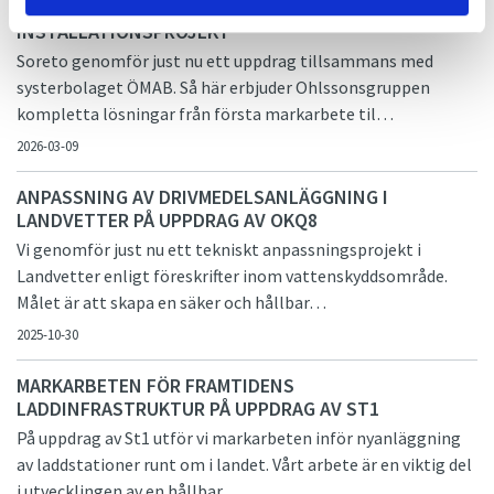
SORETO OCH ÖMAB I GEMENSAMT
INSTALLATIONSPROJEKT
Soreto genomför just nu ett uppdrag tillsammans med
systerbolaget ÖMAB. Så här erbjuder Ohlssonsgruppen
kompletta lösningar från första markarbete til…
2026-03-09
ANPASSNING AV DRIVMEDELSANLÄGGNING I
LANDVETTER PÅ UPPDRAG AV OKQ8
Vi genomför just nu ett tekniskt anpassningsprojekt i
Landvetter enligt föreskrifter inom vattenskyddsområde.
Målet är att skapa en säker och hållbar…
2025-10-30
MARKARBETEN FÖR FRAMTIDENS
LADDINFRASTRUKTUR PÅ UPPDRAG AV ST1
På uppdrag av St1 utför vi markarbeten inför nyanläggning
av laddstationer runt om i landet. Vårt arbete är en viktig del
i utvecklingen av en hållbar…