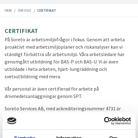
HEM
OM OSS
CERTIFIKAT
CERTIFIKAT
På Soreto är arbetsmiljöfrågor i fokus. Genom att arbeta
proaktivt med arbetsmiljöplaner och riskanalyser kan vi
ständigt förbättra vår arbetsmiljö. Våra arbetsledare har
genomgått utbildning för BAS-P och BAS-U. Vi är även
utbildade i heta arbeten, hjärt-lungräddning och
svetsutbildning med mera.
Vår personal är även certifierad för arbete på
drivmedelsanläggningar genom SPT.
Soreto Services AB, med ackrediteringsnummer 4731 är
ackrediterat av Swedac för installationskontroll av cisterner
med anslutna rörledningar enligt ISO/IEC 17020 (C).
Samtycke
Information
Om