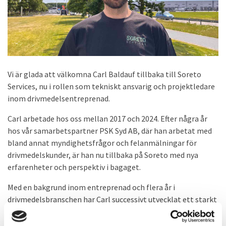
Vi är glada att välkomna Carl Baldauf tillbaka till Soreto
Services, nu i rollen som tekniskt ansvarig och projektledare
inom drivmedelsentreprenad.
Carl arbetade hos oss mellan 2017 och 2024. Efter några år
hos vår samarbetspartner PSK Syd AB, där han arbetat med
bland annat myndighetsfrågor och felanmälningar för
drivmedelskunder, är han nu tillbaka på Soreto med nya
erfarenheter och perspektiv i bagaget.
Med en bakgrund inom entreprenad och flera år i
drivmedelsbranschen har Carl successivt utvecklat ett starkt
intresse för projektledning och tekniska frågor.
Erfarenheten av att driva projekt ute på fält har gett honom