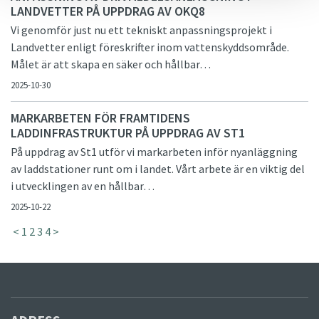
LANDVETTER PÅ UPPDRAG AV OKQ8
Vi genomför just nu ett tekniskt anpassningsprojekt i
Landvetter enligt föreskrifter inom vattenskyddsområde.
Målet är att skapa en säker och hållbar…
2025-10-30
MARKARBETEN FÖR FRAMTIDENS
LADDINFRASTRUKTUR PÅ UPPDRAG AV ST1
På uppdrag av St1 utför vi markarbeten inför nyanläggning
av laddstationer runt om i landet. Vårt arbete är en viktig del
i utvecklingen av en hållbar…
2025-10-22
<
1
2
3
4
>