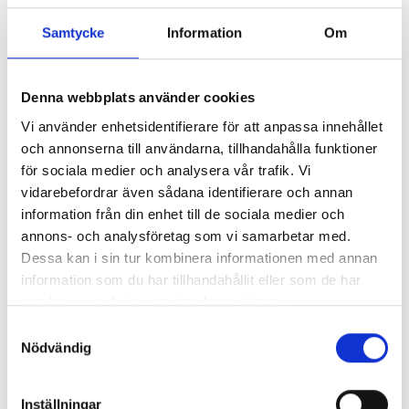
en god förståelse för både helheten och detaljerna i
Samtycke
Information
Om
uppdragen.
I sin nya roll lägger Carl stort fokus på samarbetet med såväl
våra drivmedelstekniker som kunder:
Denna webbplats använder cookies
Vi använder enhetsidentifierare för att anpassa innehållet
– Kontakten med teknikerna ute på plats är oerhört viktig,
och annonserna till användarna, tillhandahålla funktioner
liksom den löpande kundkontakten. Jag vill vara nära
för sociala medier och analysera vår trafik. Vi
verksamheten och skapa en bra dialog och förståelse i
vidarebefordrar även sådana identifierare och annan
projekten.
information från din enhet till de sociala medier och
Varmt välkommen tillbaka, Carl!
annons- och analysföretag som vi samarbetar med.
Dessa kan i sin tur kombinera informationen med annan
information som du har tillhandahållit eller som de har
samlat in när du har använt deras tjänster.
NYHETSARKIV
Samtyckesval
Nödvändig
COMEBACK I NY ROLL: CARL BALDAUF STÄRKER
SORETO SERVICES
Inställningar
Vi är glada att välkomna Carl Baldauf tillbaka till Soreto