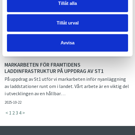
Tillåt alla
ANPASSNING AV DRIVMEDELSANLÄGGNING I
LANDVETTER PÅ UPPDRAG AV OKQ8
Tillåt urval
Vi genomför just nu ett tekniskt anpassningsprojekt i
Landvetter enligt föreskrifter inom vattenskyddsområde.
Målet är att skapa en säker och hållbar…
Avvisa
2025-10-30
MARKARBETEN FÖR FRAMTIDENS
LADDINFRASTRUKTUR PÅ UPPDRAG AV ST1
På uppdrag av St1 utför vi markarbeten inför nyanläggning
av laddstationer runt om i landet. Vårt arbete är en viktig del
i utvecklingen av en hållbar…
2025-10-22
<
1
2
3
4
>