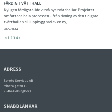
FÄRDIG TVÄTTHALL
Nyligen färdigställde vi två nya tvätthallar. Projektet
omfattade hela processen – från rivning av den tidigare
tvätthallen till uppbyggnad av en ny,…
2025-08-14
<
1
2
3
4
>
ADRESS
Soreto Services AB
Mineralgatan 10
25464 Helsingborg
SNABBLÄNKAR