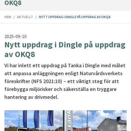
OKQ8
HEM
AKTUELLT
NYTT UPPDRAG I DINGLE PÅ UPPDRAG AV OKQ8
2025-09-10
Nytt uppdrag i Dingle på uppdrag
av OKQ8
Vi har inlett ett uppdrag på Tanka i Dingle med målet
att anpassa anläggningen enligt Naturvårdsverkets
föreskrifter (NFS 2021:10) – ett viktigt steg för att
förebygga miljörisker och säkerställa en tryggare
hantering av drivmedel.