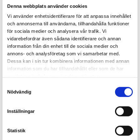
Spillzoner där bilar och tankbil vistas anpassas och
Denna webbplats använder cookies
anläggs med betongasfalt.
Vi använder enhetsidentifierare för att anpassa innehållet
och annonserna till användarna, tillhandahålla funktioner
Detta är ett betydelsefullt arbete för att säkerställa att
för sociala medier och analysera vår trafik. Vi
anläggningen uppfyller de krav som gäller inom ett
vidarebefordrar även sådana identifierare och annan
vattenskyddsområde – och därmed bidrar till att skydda vår
information från din enhet till de sociala medier och
miljö från potentiella risker.
annons- och analysföretag som vi samarbetar med.
Dessa kan i sin tur kombinera informationen med annan
information som du har tillhandahållit eller som de har
NYHETSARKIV
samlat in när du har använt deras tjänster.
Samtyckesval
RENOVERING MED VARSAM HAND I HELSINGBORG
Nödvändig
Nyligen färdigställde vi en renovering av hyreslägenhet
Helsingborg.
Inställningar
2025-09-16
NYTT UPPDRAG I DINGLE PÅ UPPDRAG AV OKQ8
Statistik
Vi har inlett ett uppdrag på Tanka i Dingle med målet att