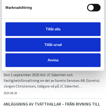
anpassa anläggningen enligt Naturvårdsverkets föreskrifter
Marknadsföring
(NFS 2021:10) – ett viktigt steg…
2025-09-10
MÖT JÖRGEN, SORETOS NYA VD
Tillåt alla
Tidigare i sommar stod det klart att Jörgen Christensen
skulle ta över rollen som vd för Soreto Services AB efter
Tillåt urval
Morgan Hultgren som vd. Här får du l…
2025-09-03
Avvisa
JC SÄKERHET OCH FASTIGHETSFÖRVALTNING
INTEGRERAS I SORETO
Den 1 september 2025 blir JC Säkerhet och
Fastighetsförvaltning en del av Soreto Services AB (Soreto).
Jörgen Christensen, tidigare vd på JC Säkerhet…
2025-08-28
ANLÄGGNING AV TVÄTTHALLAR – FRÅN RIVNING TILL