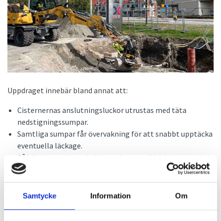
Uppdraget innebär bland annat att:
Cisternernas anslutningsluckor utrustas med täta
nedstigningssumpar.
Samtliga sumpar får övervakning för att snabbt upptäcka
eventuella läckage.
Påfyllnings- och sugledningar byts ut till dubbelmantlade
rör med läckageövervakning via ett konstant tryck på 2,2
bar.
Täta sumpar installeras under drivmedelspumparna, med
Samtycke
Information
Om
genomföringar för sugledningar och kablage – även dessa
med läckageövervakning.