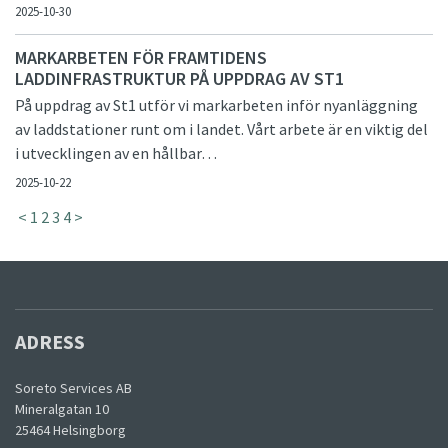
2025-10-30
MARKARBETEN FÖR FRAMTIDENS
LADDINFRASTRUKTUR PÅ UPPDRAG AV ST1
På uppdrag av St1 utför vi markarbeten inför nyanläggning
av laddstationer runt om i landet. Vårt arbete är en viktig del
i utvecklingen av en hållbar…
2025-10-22
<
1
2
3
4
>
ADRESS
Soreto Services AB
Mineralgatan 10
25464 Helsingborg