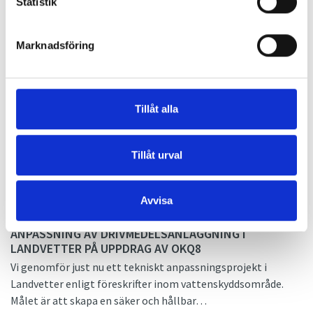
Statistik
INSTALLATION AV FETTAVSKILJARE I MALMÖ
Nyligen utförde vi installation av en ny fettavskiljare hos en
kund i Malmö. Den befintliga lösningen var
Marknadsföring
underdimensionerad för den växande verksamhe…
2026-06-03
Tillåt alla
SORETO OCH ÖMAB I GEMENSAMT
INSTALLATIONSPROJEKT
Soreto genomför just nu ett uppdrag tillsammans med
Tillåt urval
systerbolaget ÖMAB. Så här erbjuder Ohlssonsgruppen
kompletta lösningar från första markarbete til…
Avvisa
2026-03-09
ANPASSNING AV DRIVMEDELSANLÄGGNING I
LANDVETTER PÅ UPPDRAG AV OKQ8
Vi genomför just nu ett tekniskt anpassningsprojekt i
Landvetter enligt föreskrifter inom vattenskyddsområde.
Målet är att skapa en säker och hållbar…