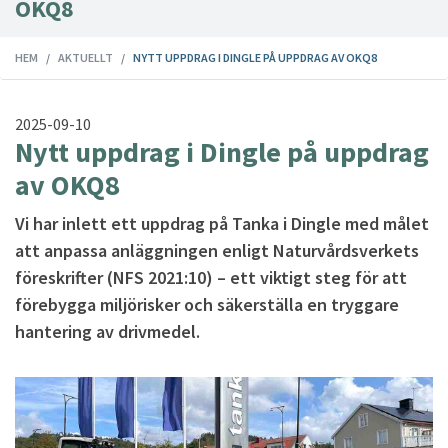
OKQ8
HEM
AKTUELLT
NYTT UPPDRAG I DINGLE PÅ UPPDRAG AV OKQ8
2025-09-10
Nytt uppdrag i Dingle på uppdrag
av OKQ8
Vi har inlett ett uppdrag på Tanka i Dingle med målet
att anpassa anläggningen enligt Naturvårdsverkets
föreskrifter (NFS 2021:10) – ett viktigt steg för att
förebygga miljörisker och säkerställa en tryggare
hantering av drivmedel.