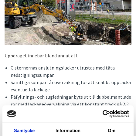
Uppdraget innebär bland annat att:
Cisternernas anslutningsluckor utrustas med täta
nedstigningssumpar.
Samtliga sumpar får övervakning för att snabbt upptäcka
eventuella läckage.
Påfyllnings- och sugledningar byts ut till dubbelmantlade
rör med läckageövervakning via ett konstant tryck på 2,2
bar.
Täta sumpar installeras under drivmedelspumparna, med
genomföringar för sugledningar och kablage – även dessa
Samtycke
Information
Om
med läckageövervakning.