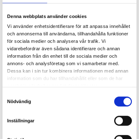
Spillzoner där bilar och tankbil vistas anpassas och
anläggs med betongasfalt.
Denna webbplats använder cookies
Detta är ett betydelsefullt arbete för att säkerställa att
Vi använder enhetsidentifierare för att anpassa innehållet
anläggningen uppfyller de krav som gäller inom ett
och annonserna till användarna, tillhandahålla funktioner
vattenskyddsområde – och därmed bidrar till att skydda vår
för sociala medier och analysera vår trafik. Vi
miljö från potentiella risker.
vidarebefordrar även sådana identifierare och annan
information från din enhet till de sociala medier och
annons- och analysföretag som vi samarbetar med.
Dessa kan i sin tur kombinera informationen med annan
NYHETSARKIV
information som du har tillhandahållit eller som de har
samlat in när du har använt deras tjänster.
COMEBACK I NY ROLL: CARL BALDAUF STÄRKER
Samtyckesval
SORETO SERVICES
Nödvändig
Vi är glada att välkomna Carl Baldauf tillbaka till Soreto
Services, nu i rollen som tekniskt ansvarig och projektledare
inom drivmedelsentreprenad.
Inställningar
2026-06-09