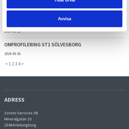
2024-09-26
Avvisa
NYA UPPDRAG FÖR OKQ8 PÅ ÖLAND
2024-09-26
OMPROFILERING ST1 SÖLVESBORG
2024-09-26
<
1
2
3
4
>
ADRESS
Soreto Services AB
Mineralgatan 10
25464 Helsingborg