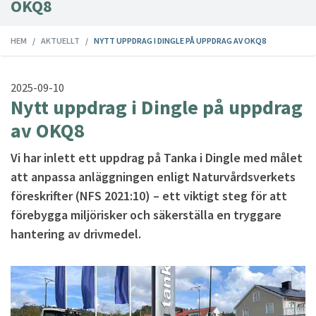
OKQ8
HEM
AKTUELLT
NYTT UPPDRAG I DINGLE PÅ UPPDRAG AV OKQ8
2025-09-10
Nytt uppdrag i Dingle på uppdrag
av OKQ8
Vi har inlett ett uppdrag på Tanka i Dingle med målet
att anpassa anläggningen enligt Naturvårdsverkets
föreskrifter (NFS 2021:10) – ett viktigt steg för att
förebygga miljörisker och säkerställa en tryggare
hantering av drivmedel.