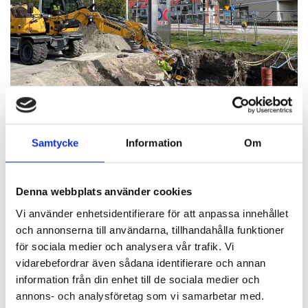
Uppdraget innebär bland annat att:
Samtycke
Information
Om
Cisternernas anslutningsluckor utrustas med täta
nedstigningssumpar.
Samtliga sumpar får övervakning för att snabbt upptäcka
Denna webbplats använder cookies
eventuella läckage.
Vi använder enhetsidentifierare för att anpassa innehållet
Påfyllnings- och sugledningar byts ut till dubbelmantlade
och annonserna till användarna, tillhandahålla funktioner
rör med läckageövervakning via ett konstant tryck på 2,2
för sociala medier och analysera vår trafik. Vi
bar.
vidarebefordrar även sådana identifierare och annan
Täta sumpar installeras under drivmedelspumparna, med
information från din enhet till de sociala medier och
genomföringar för sugledningar och kablage – även dessa
annons- och analysföretag som vi samarbetar med.
med läckageövervakning.